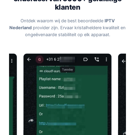
klanten
Ontdek waarom wij de best beoordeelde
IPTV
Nederland
provider zijn. Ervaar kristalheldere kwaliteit en
ongeëvenaarde stabiliteit op elk apparaat.